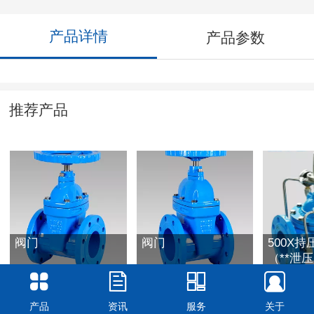
产品详情
产品参数
推荐产品
阀门
阀门
500X
（**泄
产品
资讯
服务
关于